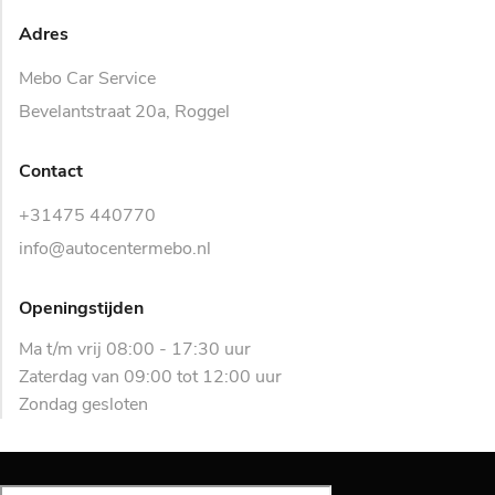
Adres
Mebo Car Service
Bevelantstraat 20a, Roggel
Contact
+31475 440770
info@autocentermebo.nl
Openingstijden
Ma t/m vrij 08:00 - 17:30 uur
Zaterdag van 09:00 tot 12:00 uur
Zondag gesloten